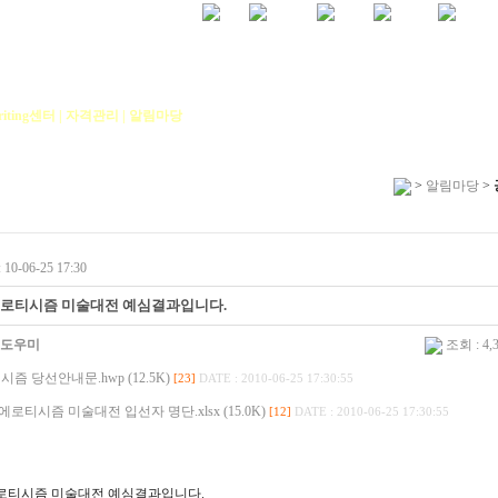
iting센터
|
자격관리
|
알림마당
>
알림마당
>
10-06-25 17:30
에로티시즘 미술대전 예심결과입니다.
도우미
조회 : 4,
즘 당선안내문.hwp (12.5K)
[23]
DATE : 2010-06-25 17:30:55
에로티시즘 미술대전 입선자 명단.xlsx (15.0K)
[12]
DATE : 2010-06-25 17:30:55
에로티시즘 미술대전 예심결과입니다.