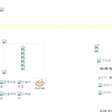
협회소개
|
한국언어문화교육진흥원
|
정보마당
|
평생교육원
|
지역본부
|
KOARTWr
작성일 : 
제3회 
글쓴이 :
웹
에로티시
제3회 
제3회 